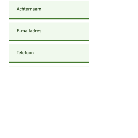
Verzenden
Eddy Baetens -
+32 499 72 44 43
-
info@epc-baetens.be